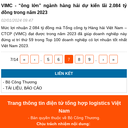
VIMC - “ông lớn” ngành hàng hải dự kiến lãi 2.084 tỷ
đồng trong năm 2023
02/01/2024 09:47
Mức lợi nhuận 2.084 tỷ đồng mà Tổng công ty Hàng hải Việt Nam –
CTCP (VIMC) đạt được trong năm 2023 đã giúp doanh nghiệp này
đứng vị trí thứ 59 trong Top 100 doanh nghiệp có lợi nhuận tốt nhất
Việt Nam 2023.
7/14
«
‹
..
5
6
7
8
9
..
›
»
LIÊN KẾT
-
Bộ Công Thương
-
TÀI LIỆU, BÁO CÁO
Trang thông tin điện tử tổng hợp logistics Việt
Nam
- Bản quyền thuộc về Bộ Công Thương.
Chịu trách nhiệm nội dung: