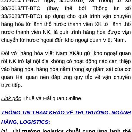
22/2016/TT-BCT ngày 3/10/2016) và Thông tư số
38/2018/TT-BTC (thay thế bởi Thông tư số
33/2023/TT-BTC) áp dụng cho quá trình vận chuyển
hàng hóa từ lãnh thổ nước thành viên XK tới lãnh thổ
nước thành viên NK, là quá trình hàng hóa được vận
chuyển từ nước ngoài đến kho ngoại quan Việt Nam.
Đối với hàng hóa Việt Nam XKẩu gửi kho ngoại quan
rồi NK trở lại nội địa không có hoạt động nào can thiệp
vào hàng hóa, hàng hóa nằm trong sự giám sát của cơ
quan Hải quan nên đáp ứng quy tắc về vận chuyển
trực tiếp.
Link gốc
Thuế và Hải quan Online
THÔNG TIN T
HAM KHẢO VỀ THỊ TRƯỜNG, NGÀNH
HÀNG, LOGISTICS
:
(1)
Thị trường logistics chuỗi cung ứng lạnh thế