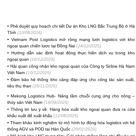
•
Phê duyệt quy hoạch chi tiết Dự án Kho LNG Bắc Trung Bộ ở Hà
Tĩnh
(10/08/2026)
•
Vietnam Post Logistics mở rộng mạng lưới logistics với kho
ngoại quan chiến lược tại Đồng Nai
(24/12/2025)
•
Hướng dẫn xác định hoạt động thực hiện dịch vụ trong kho
ngoại quan
(16/12/2025)
•
Hải quan công nhận kho ngoại quan của Công ty Sirline Hà Nam
Việt Nam
(10/12/2025)
•
Đảm bảo hệ thống kho cảng đáp ứng cho công tác sản xuất,
tiêu thụ than
(26/11/2025)
•
Mekong Logistics Hub- Nâng tầm chuỗi cung ứng cho nông –
thủy sản Việt Nam
(19/09/2025)
•
Thông tin lưu ý về: Hàng hóa xuất kho ngoại quan đưa ra cửa
khẩu xuất để xuất khẩu
(12/08/2025)
•
Tham khảo kinh nghiệm từ mô hình tự động hóa logistics với hệ
thống AGV và POD tại Hàn Quốc
(20/01/2025)