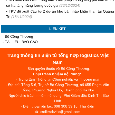
•
Mô hình kho LNG trung tâm: Giải pháp chống lãng phí đầu tư cơ
sở hạ tầng năng lượng quốc gia
(23/12/2024)
•
TKV đề xuất đầu tư 2 dự án kho bãi nhập khẩu than tại Quảng
Trị
(18/11/2024)
LIÊN KẾT
-
Bộ Công Thương
-
TÀI LIỆU, BÁO CÁO
Trang thông tin điện tử tổng hợp logistics Việt
Nam
- Bản quyền thuộc về Bộ Công Thương.
Chịu trách nhiệm nội dung:
- Trung tâm Thông tin Công nghiệp và Thương mại
- Địa chỉ: Tầng 5-6, Trụ sở Bộ Công Thương, số 655 Phạm Văn
Đồng, Phường Nghĩa Đô, Thành phố Hà Nội
- Người chịu trách nhiệm nội dung: Phó Giám đốc Đinh Thị Bảo
Linh
- Điện thoại liên lạc: 098 308 39 18; Thư điện
tử: csdltmdtvitic@gmail.com