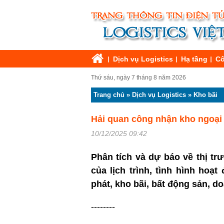
Dịch vụ Logistics
Hạ tầng
Cô
Thứ sáu, ngày 7 tháng 8 năm 2026
Trang chủ
»
Dịch vụ Logistics
»
Kho bãi
Hải quan công nhận kho ngoại 
10/12/2025 09:42
Phân tích và dự báo về thị tr
của lịch trình, tình hình hoạ
phát, kho bãi, bất động sản, 
--------