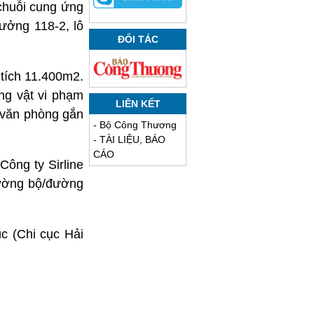
chuỗi cung ứng
xưởng 118-2, lô
ĐỐI TÁC
tích 11.400m2.
ng vật vi phạm
LIÊN KẾT
 văn phòng gắn
-
Bộ Công Thương
-
TÀI LIỆU, BÁO
CÁO
ông ty Sirline
ường bộ/đường
c (Chi cục Hải