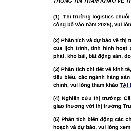
THÔNG TIN T
HAM KHẢO VỀ T
(1) Thị trường logistics chuỗi
công bố vào năm 2025), vui lòn
(2) Phân tích và dự báo về thị
của lịch trình, tình hình hoạ
phát, kho bãi, bất động sản, 
(3)
Phân tích chi tiết về kinh t
tiêu biểu, các ngành hàng sản
chính, vui lòng tham khảo
TẠI
(4)
Nghiên cứu thị trường: Cậ
giao thương với thị trường Tr
(5) Phân tích biến động các ch
hoạch và dự báo, vui lòng xe