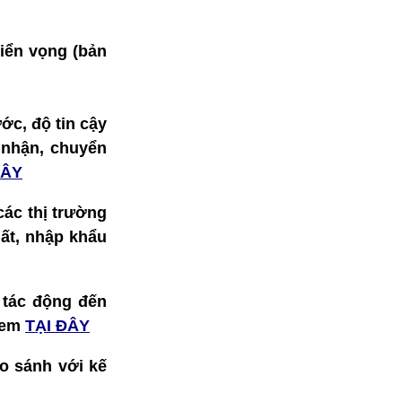
riển vọng (bản
ớc, độ tin cậy
o nhận, chuyển
ĐÂY
 các thị trường
ất, nhập khẩu
 tác động đến
 xem
TẠI ĐÂY
so sánh với kế