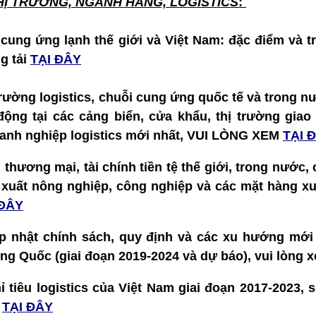
HỊ TRƯỜNG, NGÀNH HÀNG, LOGISTICS
:
 cung ứng lạnh thế giới và Việt Nam: đặc điểm và t
g tải
TẠI ĐÂY
 trường logistics, chuỗi cung ứng quốc tế và trong nư
t động tại các cảng biển, cửa khẩu, thị trường gia
doanh nghiệp logistics mới nhất, VUI LÒNG XEM
TẠI 
ế, thương mại, tài chính tiền tệ thế giới, trong nước,
 xuất nông nghiệp, công nghiệp và các mặt hàng xu
 ĐÂY
p nhật chính sách, quy định và các xu hướng mới
ung Quốc (giai đoạn 2019-2024 và dự báo), vui lòng
ỉ tiêu logistics của Việt Nam giai đoạn 2017-2023, 
m
TẠI ĐÂY