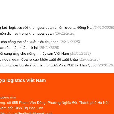
lưới logistics với kho ngoại quan chiến lược tại Đồng Nai
(24/12/2025
iện dịch vụ trong kho ngoại quan
(16/12/2025)
ho công tác sản xuất, tiêu thụ than
(26/11/2025)
n rồi nhập khẩu trở lại
(25/11/2025)
ỗi cung ứng cho nông – thủy sản Việt Nam
(19/09/2025)
ho ngoại quan đưa ra cửa khẩu xuất để xuất khẩu
(12/08/2025)
 động hóa logistics với hệ thống AGV và POD tại Hàn Quốc
(20/01/20
ợp logistics Việt Nam
Thương mại
hương, số 655 Phạm Văn Đồng, Phường Nghĩa Đô, Thành phố Hà Nội
Giám đốc Đinh Thị Bảo Linh
 điện tử: csdltmdtvitic@gmail.com