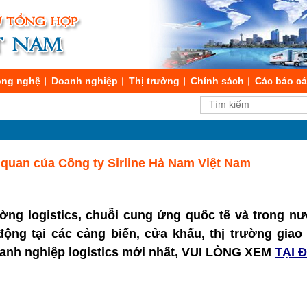
ng nghệ
Doanh nghiệp
Thị trường
Chính sách
Các báo c
quan của Công ty Sirline Hà Nam Việt Nam
ường logistics, chuỗi cung ứng quốc tế và trong nư
t động tại các cảng biển, cửa khẩu, thị trường gia
doanh nghiệp logistics mới nhất, VUI LÒNG XEM
TẠI 