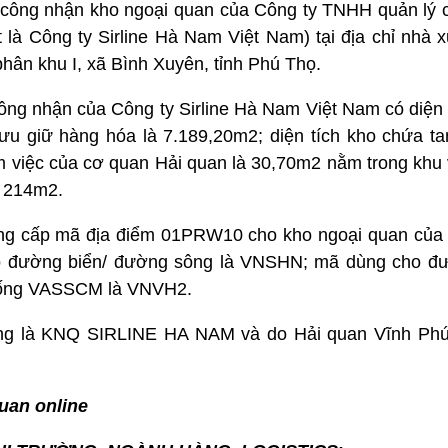
 công nhận kho ngoại quan của Công ty TNHH quản lý 
t là Công ty Sirline Hà Nam Việt Nam) tại địa chỉ nhà 
hân khu I, xã Bình Xuyên, tỉnh Phú Thọ.
ông nhận của Công ty Sirline Hà Nam Việt Nam có diện 
lưu giữ hàng hóa là 7.189,20m2; diện tích kho chứa ta
àm việc của cơ quan Hải quan là 30,70m2 nằm trong khu
h 214m2.
ũng cấp mã địa điểm 01PRW10 cho kho ngoại quan của C
 đường biển/ đường sông là VNSHN; mã dùng cho đ
thống VASSCM là VNVH2.
hống là KNQ SIRLINE HA NAM và do Hải quan Vĩnh Phú
uan online