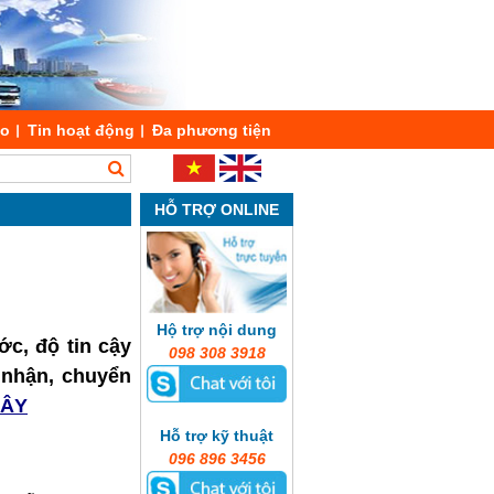
áo
Tin hoạt động
Đa phương tiện
HỖ TRỢ ONLINE
Hộ trợ nội dung
ớc, độ tin cậy
098 308 3918
o nhận, chuyển
ĐÂY
Hỗ trợ kỹ thuật
096 896 3456