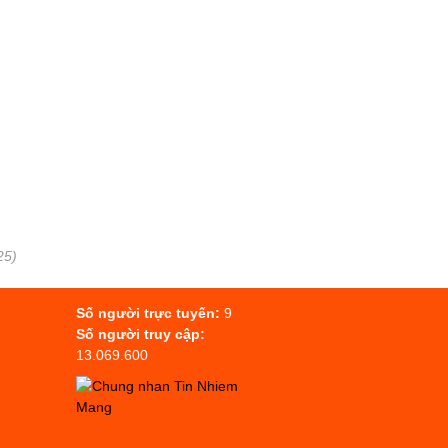
)
25)
Số người trực tuyến:
9
Số người truy cập:
13.069.600