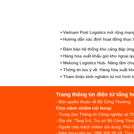
•
Vietnam Post Logistics mở rộng mạng 
•
Hướng dẫn xác định hoạt động thực h
•
Đảm bảo hệ thống kho cảng đáp ứng c
•
Hàng hóa xuất khẩu gửi kho ngoại qua
•
Mekong Logistics Hub- Nâng tầm chu
•
Thông tin lưu ý về: Hàng hóa xuất k
•
Tham khảo kinh nghiệm từ mô hình tự
Trang thông tin điện tử tổng h
- Bản quyền thuộc về Bộ Công Thương.
Chịu trách nhiệm nội dung:
- Trung tâm Thông tin Công nghiệp và 
- Địa chỉ: Tầng 5-6, Trụ sở Bộ Công T
- Người chịu trách nhiệm nội dung: Phó 
- Điện thoại liên lạc: 098 308 39 18; Thư