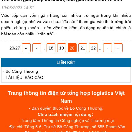
19/05/2023 14:31
Việc tiếp cận vốn ngân hàng còn nhiều trở ngại trong khi nhiều
doanh nghiệp nhỏ và vừa chưa “đủ sức” tham gia vào thị trường trái
phiếu, chứng khoán… nên việc tìm kiếm, đa dạng nguồn tài chính là
bài toán còn nhiều “trăn trở”.
20/27
«
‹
..
18
19
20
21
22
..
›
»
LIÊN KẾT
-
Bộ Công Thương
-
TÀI LIỆU, BÁO CÁO
Trang thông tin điện tử tổng hợp logistics Việt
Nam
- Bản quyền thuộc về Bộ Công Thương.
Chịu trách nhiệm nội dung:
- Trung tâm Thông tin Công nghiệp và Thương mại
- Địa chỉ: Tầng 5-6, Trụ sở Bộ Công Thương, số 655 Phạm Văn