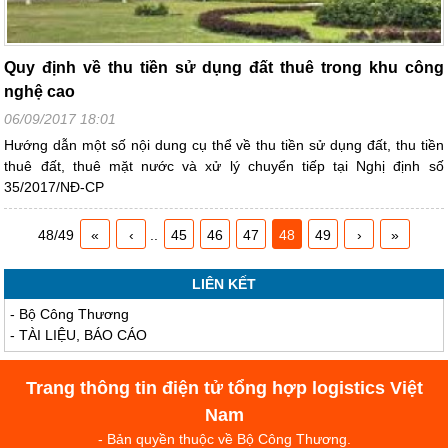
Quy định về thu tiền sử dụng đất thuê trong khu công
nghệ cao
06/09/2017 18:01
Hướng dẫn một số nội dung cụ thể về thu tiền sử dụng đất, thu tiền
thuê đất, thuê mặt nước và xử lý chuyển tiếp tại Nghị định số
35/2017/NĐ-CP
48/49
«
‹
..
45
46
47
48
49
›
»
LIÊN KẾT
-
Bộ Công Thương
-
TÀI LIỆU, BÁO CÁO
Trang thông tin điện tử tổng hợp logistics Việt
Nam
- Bản quyền thuộc về Bộ Công Thương.